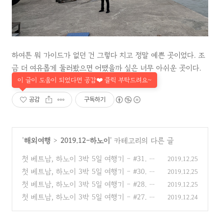
하여튼 뭐 가이드가 없던 건 그렇다 치고 정말 예쁜 곳이었다. 조
금 더 여유롭게 둘러봤으면 어땠을까 싶은 너무 아쉬운 곳이다.
이 글이 도움이 되었다면 공감❤️ 클릭 부탁드려요~
공감
구독하기
'
해외여행
>
2019.12-하노이
' 카테고리의 다른 글
첫 베트남, 하노이 3박 5일 여행기 - #31. 하
2019.12.25
롱베이 선착장으로 & 하노이 오페라 하우스
첫 베트남, 하노이 3박 5일 여행기 - #30. 하
2019.12.25
(0)
롱베이 승솟 동굴 (손오공 하롱베이 프리미엄
첫 베트남, 하노이 3박 5일 여행기 - #28. 하
2019.12.25
당일투어)
(0)
롱베이 티톱 섬 (손오공 하롱베이 프리미엄
첫 베트남, 하노이 3박 5일 여행기 - #27. 하
2019.12.24
당일투어)
(0)
롱베이 선상 점심 식사 (손오공 하롱베이 프
리미엄 당일투어)
(0)