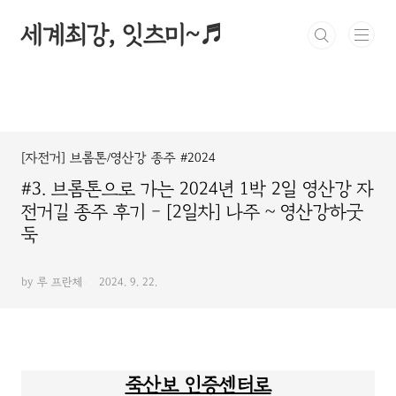
본문 바로가기
세계최강, 잇츠미~♬
[자전거] 브롬톤/영산강 종주 #2024
#3. 브롬톤으로 가는 2024년 1박 2일 영산강 자
전거길 종주 후기 - [2일차] 나주 ~ 영산강하굿
둑
by 루 프란체
2024. 9. 22.
죽산보 인증센터로