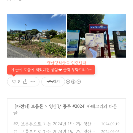
영산강하굿둑 인증센터
이 글이 도움이 되었다면 공감❤️ 클릭 부탁드려요~
9
구독하기
'
[자전거] 브롬톤
>
영산강 종주 #2024
' 카테고리의 다른
글
#2. 브롬톤으로 가는 2024년 1박 2일 영산강
2024.09.19
자전거길 종주 후기 - [1일차] 담양댐 ~ 나주
#1. 브롬톤으로 가는 2024년 1박 2일 영산강
2024.09.05