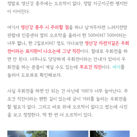
정말로 영산강 종주에는 오르막이 없다. 정말 지긋지긋한 평지만
이 이어진다.
여기서
영산강 종주 시 주의할 점
을 하나 남겨두자면 느러지전망
관람대 인증센터 옆의 오르막을 올라서 한 500미터? 500미터는
너무 짧나, 한 2킬로미터? 정도 가다보면
영산강 자전거길은 우회
전이라는 표지판이 나오는데 그냥 직진
이다. 절대로 우회전을 하
면 안 된다. 너무나도 당당하게 우회전이라는 안내가 있어서 우
회전을 하는 분들이 계실 수도 있는데
무조건 직진
이다.
여기
를
눌러서 도로뷰로 확인해보자.
사실 우회전을 하면 안 되는 건 아닌데 거리가 너무 늘어난다. 무
조건 직진이라는 편한 길이 있는데 굳이 거리를 늘리는 우회전을
할 필요가 없다. 그리고 바로 위에 오르막이 없다고 썼는데 사진
을 보고 정정한다. 딱 한 번 더 오르막이 있다.