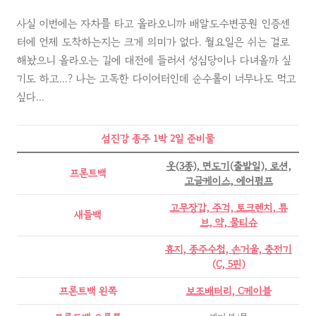
사실 이번에는 자차를 타고 올라오니까 배알도수변공원 인증센
터에 언제 도착하는지는 크게 의미가 없다. 월요일은 쉬는 걸로
해놨으니 올라오는 길에 대전에 들러서 성심당이나 다녀올까 싶
기도 하고...? 나는 고독한 다이어터인데 순수롤이 너무나도 먹고
싶다...
섬진강 종주 1
박 2일 준비물
옷(3종), 면도기(출발일), 로션,
프론트백
고글케이스, 에어펌프
고무장갑, 주걱, 토크렌치
,
튜
새들백
브, 약, 물티슈
휴지, 종주수첩, 손거울, 충전기
(C, 5핀)
프론트백 왼쪽
보조배터리, C케이블