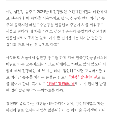
이번 섬진강 종주도 2024년에 진행했던 오천자전거길과 마찬가지
로 친구와 함께 자차를 이용하기로 했다. 친구가 먼저 섬진강 종
주의 종착지인 배알도수변공원 인증센터 주변에 차를 세워두고
서울로 왔다가 내 차를 가지고 섬진강 종주의 출발지인 섬진강댐
인증센터로 이동하는 걸로. 이게 좀 번거롭기는 하지만 편한 것
같기도 하고 아닌 것 같기도 하고?
아무래도 서울에서 섬진강 종주를 하기 위해 전북강진공용버스터
미널로 가는 고속버스는 시간도 애매하고 차편도 많지 않으니 이
렇게 해서 진행하는 게 낫기는 하다. 첨언해두자면 고속버스를 타
고 섬진강 종주를 가시는 분들은 반드시
"전북"
강진터미널
로 표
를 끊어야 한다. 혹시라도
"전남" 강진터미널
로 가게 된다면 난감
한 일이 발생하니까 주의하도록 하자.
강진터미널로 가는 차편을 예매하다가 뭐야, 강진터미널로 가는
차편이 별로 없다더니 엄청 많은데? 이 놈 이거 순 구라쟁이 아니