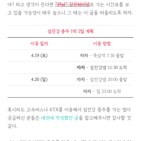
야? 라고 생각이 든다면
"전남" 강진터미널
로 가는 시간표를 보
고 있을 가능성이 매우 높으니 그 때는 이 글을 떠올리도록 하자.
섬진강 종주 1박 2일 계획
이동 일자
이동 방법
4.19 (토)
자차
- 뚝섬역 7:30 출발
자차
-
섬진강댐 11:30 도착
4.20 (일)
자차
- 섬진강댐 20:00 출발
자차
- 집 23:00 도착
혹시라도 고속버스나 KTX를 이용해서 섬진강 종주를 가는 법이
궁금하신 분들은
예전에 작성했던 글
을 참고해주시면 감사할 것
같다.