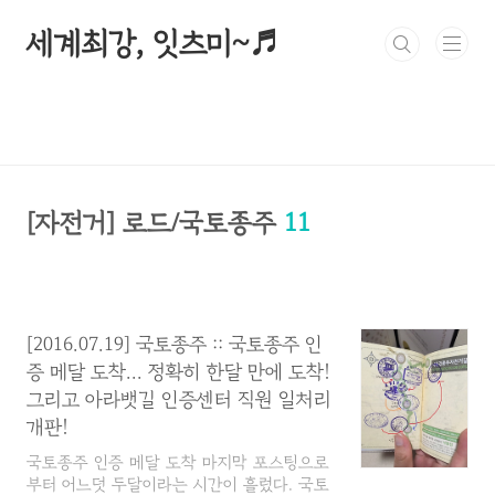
본문 바로가기
세계최강, 잇츠미~♬
[자전거] 로드/국토종주
11
[2016.07.19] 국토종주 :: 국토종주 인
증 메달 도착... 정확히 한달 만에 도착!
그리고 아라뱃길 인증센터 직원 일처리
개판!
국토종주 인증 메달 도착 마지막 포스팅으로
부터 어느덧 두달이라는 시간이 흘렀다. 국토