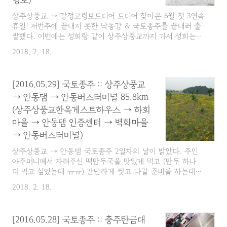
령보)
까지 다섯명이서 같은 집에서 잤는데(방은 2
개) 세분은 일행이셨고 한분은 나처럼 혼자
상주상풍교 → 강정고령보드디어 드디어 찾아온 6월 첫 3연속
오신 분! 이 세분 중에 한분은 부상으로 복귀
휴일! 저번주에 끝내지 못한 낙동강 & 국토종주를 끝내러 출
하시고 나머지 두분만 출발하시고 혼자 오신
발했다. 이번에는 성희랑 같이 상주상풍교까지 가서 성희는
한분은 갈 길이 멀다 ..
충주로 나는 부산으로 떠났는데... 음... 뭐라고 해야 될까, 혼
2018. 2. 18.
자서 그 먼 곳을 달리겠다던 성희가 너무너무 기특했다. 저번
에 봤던 그 비앙키 여자분 생각나네. 어쨌든 성희랑 같이 동서
울터미널에서 7시 버스를 타고 상주터미널로 출발!! 이 날 동
[2016.05.29] 국토종주 :: 상주상풍교
서울터미널에서 먹은 김밥 반줄과 우동 면발 몇개가 나의 식사
→ 안동댐 → 안동버스터미널 85.8km
의 전부... 어쩌다보니 지하철도 같은 거 타서리 같은 지하철
타고 갔다. >상주터미널 → 상주상풍교 → 매협재 → 상주보
(상주상풍교한옥게스트하우스 → 하회
→ 낙단보 → 구미보 → 칠곡보 → 강정고령보 → 강정보게
마을 → 안동댐 인증센터 → 벽화마을
스트하우스난이도 : 중하 (★★☆☆☆) 누구나 갈..
→ 안동버스터미널)
상주상풍교 → 안동댐 국토종주 2일차의 날이 밝았다. 주인
아주머니께서 차려주신 떡만두국을 맛있게 먹고 (만두 하나
더 먹고 싶었는데 ㅠㅠ) 간단하게 씻고 나갈 준비를 하는데
부슬비가 내리기 시작했다. 어쩌나 어쩌나 걱정하는데 다행히
2018. 2. 18.
금방 그쳐서 다시 출발 준비를 하고 게스트하우스를 나섰다.
아, 그리고 이건 국토종주와 전혀 상관없는 사족인데... 전날
초등학생 정도로 보이는 남자아이와 함께 게스트하우스로 오
[2016.05.28] 국토종주 :: 충주탄금대
신 분이 계셨다. 그러고보니 자타사에도 아들 분하고 같이 한