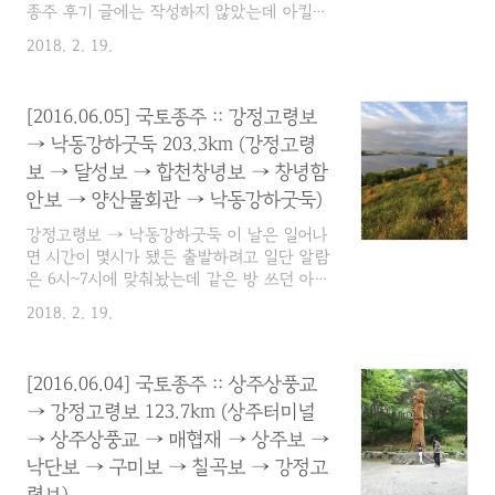
종주 후기 글에는 작성하지 않았는데 아킬레
스건에 부상을 입어 거의 두달간 자전거를 타
2018. 2. 19.
지 못 해서... 어쨌든 국토종주 이후에 6월 19
일(일)에 아라뱃길 인증센터로 가서 인증 신
청을 했는데 아라뱃길 인증센터 직원의 일처
[2016.06.05] 국토종주 :: 강정고령보
리는 완전 레알 제대로 개판이었다. 이럴 줄
→ 낙동강하굿둑 203.3km (강정고령
알았다면 부산에서 하룻밤 묵고 인증까지 받
고 오는건데... 후회가 막심하다. 어쨌든 이번
보 → 달성보 → 합천창녕보 → 창녕함
에 처리했던 일은 두가지다. 1. 인증도장 옮기
안보 → 양산물회관 → 낙동강하굿둑)
기 (이 경우 수첩을 새로 구매해야 하며 기존
수첩은 폐기해야 한다.) 2. 인증요청 사실 굳
강정고령보 → 낙동강하굿둑 이 날은 일어나
이 1번을 요청한 이유는 내 수첩을 엄니가 세
면 시간이 몇시가 됐든 출발하려고 일단 알람
탁기에 돌려버려서... 좀 너덜너덜하기도 하고
은 6시~7시에 맞춰놨는데 같은 방 쓰던 아저
도장도 깨끗하지 않아서 새로 요청을 한건
씨들이 떠드는 소리에 일어나보니 5시여서 일
2018. 2. 19.
데.....
어난 김에 출발해야겠다 하고 일어나서 라면
이나 먹을까 했더니 아저씨들이 전날 포장해
온 국밥을 데워서 드시려던 중이었다. 거실로
[2016.06.04] 국토종주 :: 상주상풍교
나가자마자 학생도 빨리 앉아서 먹으라고~~
→ 강정고령보 123.7km (상주터미널
아침밥도 감사히 얻어먹고 기분 좋은 출발이
될 것 같았다. 이 날 종료 시간을 보니 더 늦
→ 상주상풍교 → 매협재 → 상주보 →
게 일어났다면 정말 큰일날 뻔 했다. 깨워주
낙단보 → 구미보 → 칠곡보 → 강정고
시고 밥도 주시고 감사합니다~ 헤헤~ 총 나