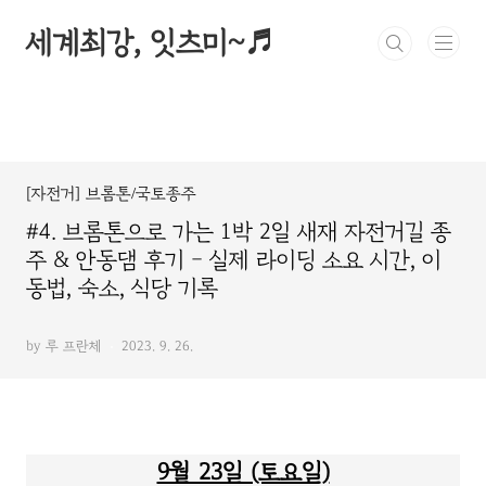
본문 바로가기
세계최강, 잇츠미~♬
[자전거] 브롬톤/국토종주
#4. 브롬톤으로 가는 1박 2일 새재 자전거길 종
주 & 안동댐 후기 - 실제 라이딩 소요 시간, 이
동법, 숙소, 식당 기록
by 루 프란체
2023. 9. 26.
9월 23일 (토요일)