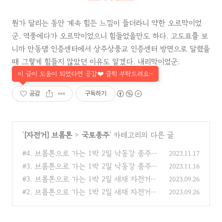
뭔가 달리는 동안 계속 힘든 느낌이 들더라니 약한 오르막이었
군. 역풍에다가 오르막이었으니 힘들었을만도 하다. 고도표를 보
니까 안동댐 인증센터에서 상주상풍교 인증센터 방면으로 달렸을
때 그렇게 힘들지 않았던 이유도 알겠다. 내리막이었군.
이 글이 도움이 되었다면 공감❤️ 클릭 부탁드려요~
공감
구독하기
'
[자전거] 브롬톤
>
국토종주
' 카테고리의 다른 글
#4. 브롬톤으로 가는 1박 2일 낙동강 종주
2023.11.17
후기 - [2일차] 적포삼거리 ~ 낙동강하굿둑
#3. 브롬톤으로 가는 1박 2일 낙동강 종주
2023.11.16
(1)
후기 - [1일차] 상주상풍교 ~ 적포삼거리
(1)
#3. 브롬톤으로 가는 1박 2일 새재 자전거길
2023.09.26
종주 & 안동댐 후기 - [2일차] 점촌 ~ 안동댐
#2. 브롬톤으로 가는 1박 2일 새재 자전거길
2023.09.26
(0)
종주 & 안동댐 후기 - [1일차] 충주 탄금대
~ 점촌
(0)