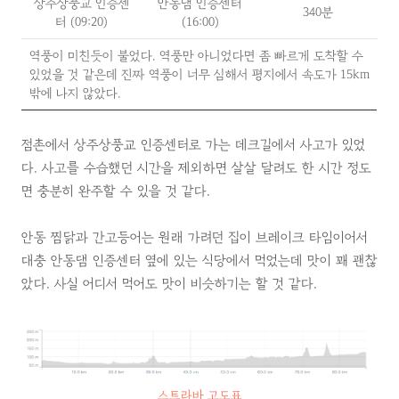
상주상풍교 인증센
안동댐 인증센터
340분
터 (09:20)
(16:00)
역풍이 미친듯이 불었다. 역풍만 아니었다면 좀 빠르게 도착할 수
있었을 것 같은데 진짜 역풍이 너무 심해서 평지에서 속도가 15km
밖에 나지 않았다.
점촌에서 상주상풍교 인증센터로 가는 데크길에서 사고가 있었
다. 사고를 수습했던 시간을 제외하면 살살 달려도 한 시간 정도
면 충분히 완주할 수 있을 것 같다.
안동 찜닭과 간고등어는 원래 가려던 집이 브레이크 타임이어서
대충 안동댐 인증센터 옆에 있는 식당에서 먹었는데 맛이 꽤 괜찮
았다. 사실 어디서 먹어도 맛이 비슷하기는 할 것 같다.
스트라바 고도표